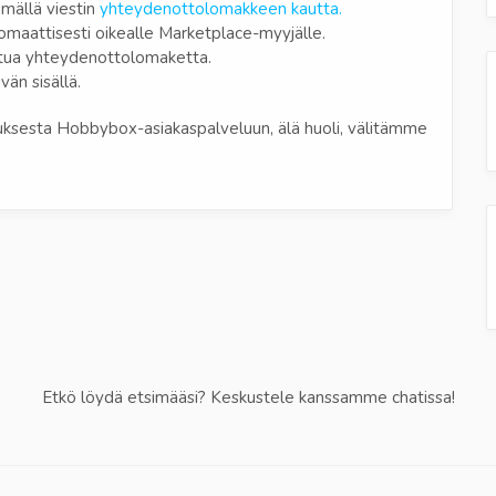
mällä viestin
yhteydenottolomakkeen kautta.
utomaattisesti oikealle Marketplace-myyjälle.
ttua yhteydenottolomaketta.
vän sisällä.
auksesta Hobbybox-asiakaspalveluun, älä huoli, välitämme
Etkö löydä etsimääsi? Keskustele kanssamme chatissa!