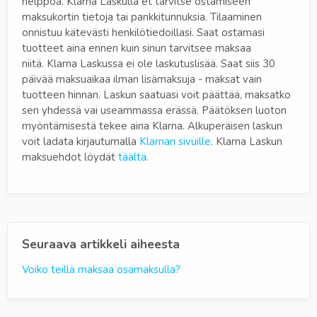
helppoa. Klarna Laskulla et tarvitse ostamiseen
maksukortin tietoja tai pankkitunnuksia. Tilaaminen
onnistuu kätevästi henkilötiedoillasi. Saat ostamasi
tuotteet aina ennen kuin sinun tarvitsee maksaa
niitä. Klarna Laskussa ei ole laskutuslisää. Saat siis 30
päivää maksuaikaa ilman lisämaksuja - maksat vain
tuotteen hinnan. Laskun saatuasi voit päättää, maksatko
sen yhdessä vai useammassa erässä. Päätöksen luoton
myöntämisestä tekee aina Klarna. Alkuperäisen laskun
voit ladata kirjautumalla
Klarnan sivuille
. Klarna Laskun
maksuehdot löydät
täältä
.
Seuraava artikkeli aiheesta
Voiko teillä maksaa osamaksulla?