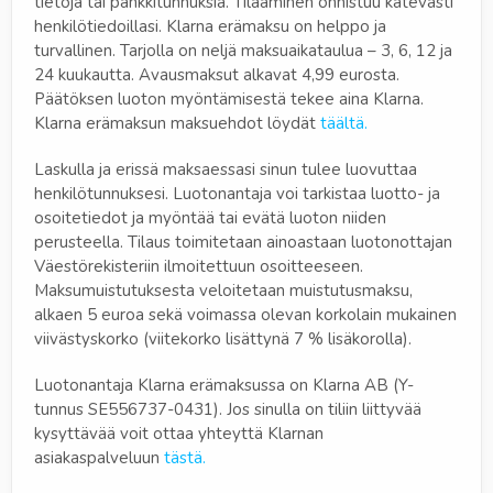
tietoja tai pankkitunnuksia. Tilaaminen onnistuu kätevästi
henkilötiedoillasi. Klarna erämaksu on helppo ja
turvallinen. Tarjolla on neljä maksuaikataulua – 3, 6, 12 ja
24 kuukautta. Avausmaksut alkavat 4,99 eurosta.
Päätöksen luoton myöntämisestä tekee aina Klarna.
Klarna erämaksun maksuehdot löydät
täältä
.
Laskulla ja erissä maksaessasi sinun tulee luovuttaa
henkilötunnuksesi. Luotonantaja voi tarkistaa luotto- ja
osoitetiedot ja myöntää tai evätä luoton niiden
perusteella. Tilaus toimitetaan ainoastaan luotonottajan
Väestörekisteriin ilmoitettuun osoitteeseen.
Maksumuistutuksesta veloitetaan muistutusmaksu,
alkaen 5 euroa sekä voimassa olevan korkolain mukainen
viivästyskorko (viitekorko lisättynä 7 % lisäkorolla).
Luotonantaja Klarna erämaksussa on Klarna AB (Y-
tunnus SE556737-0431). Jos sinulla on tiliin liittyvää
kysyttävää voit ottaa yhteyttä Klarnan
asiakaspalveluun
tästä.