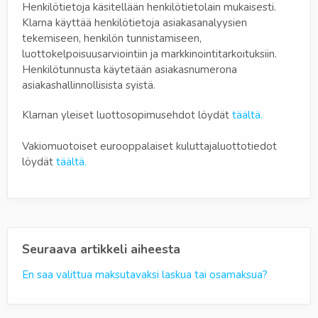
Henkilötietoja käsitellään henkilötietolain mukaisesti.
Klarna käyttää henkilötietoja asiakasanalyysien
tekemiseen, henkilön tunnistamiseen,
luottokelpoisuusarviointiin ja markkinointitarkoituksiin.
Henkilötunnusta käytetään asiakasnumerona
asiakashallinnollisista syistä.
Klarnan yleiset luottosopimusehdot löydät
täältä.
Vakiomuotoiset eurooppalaiset kuluttajaluottotiedot
löydät
täältä.
Seuraava artikkeli aiheesta
En saa valittua maksutavaksi laskua tai osamaksua?