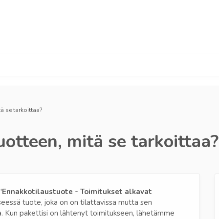
ä se tarkoittaa?
uotteen, mitä se tarkoittaa?
"
Ennakkotilaustuote - Toimitukset alkavat
seessä tuote, joka on on tilattavissa mutta sen
a. Kun pakettisi on lähtenyt toimitukseen, lähetämme