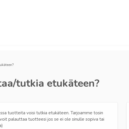
tukäteen?
taa/tutkia etukäteen?
jossa tuotteita voisi tutkia etukäteen. Tarjoamme tosin
it palauttaa tuotteesi jos se ei ole sinulle sopiva tai
a)