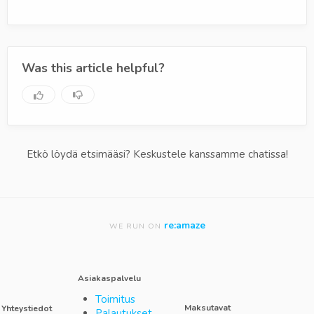
Was this article helpful?
Etkö löydä etsimääsi? Keskustele kanssamme chatissa!
re:amaze
WE RUN ON
Asiakaspalvelu
Toimitus
Maksutavat
Yhteystiedot
Palautukset