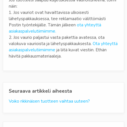
Jos tuotteesi saapuu kuljetuksessa vaurioituneena, toimi
näin:
1. Jos vauriot ovat havaittavissa ulkoisesti
lähetyspakkauksessa, tee reklamaatio välittömästi
Postin työntekijälle. Tämän jälkeen
ota yhteyttä
asiakaspalvelutiimiimme.
2. Jos vaurio paljastui vasta pakettia avatessa, ota
valokuva vaurioista ja lähetyspakkauksesta.
Ota yhteyttä
asiakaspalvelutiimiimme
ja liitä kuvat viestiin. Ethän
hävitä pakkausmateriaaleja.
Seuraava artikkeli aiheesta
Voiko rikkinäisen tuotteen vaihtaa uuteen?